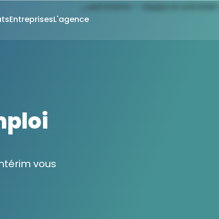
ts
Entreprises
L'agence
mploi
ntérim vous