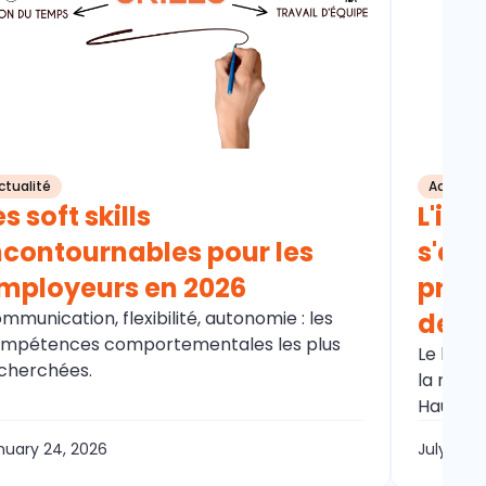
ctualité
Actualit
es soft skills
L'int
ncontournables pour les
s'ada
mployeurs en 2026
prog
mmunication, flexibilité, autonomie : les
de-F
mpétences comportementales les plus
Le baro
cherchées.
la résil
Hauts-d
nuary 24, 2026
July 15, 