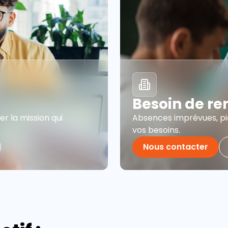
Besoin de ren
r la mission qui
Absences imprévues, pic
vos besoins.
Nous contacter